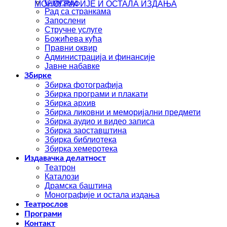
О музеју
МОНОГРАФИЈЕ И ОСТАЛА ИЗДАЊА
Рад са странкама
Запослени
Стручне услуге
Божићева кућа
Правни оквир
Администрација и финансије
Јавне набавке
Збирке
Збирка фотографија
Збирка програми и плакати
Збирка архив
Збирка ликовни и меморијални предмети
Збирка аудио и видео записа
Збирка заоставштина
Збирка библиотека
Збирка хемеротека
Издавачка делатност
Театрон
Каталози
Драмска баштина
Монографије и остала издања
Театрослов
Програми
Контакт