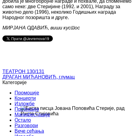
добила је многобројне награде и похвале, да споменемо
само неке: две Стеријине (1992. и 2001), Награду за
животно дело (1996), неколико Годишњих награда
Народног позоришта и друге.
МИРЈАНА ОДАВИЋ, виши кустос
ТЕАТРОН 130/131
ДРАГАН МИЋАНОВИЋ, глумац
Категорије
Промоције
Концерти
Изложбе
Пројекције
Манифестације
Остало
Разговори
Вече сећања