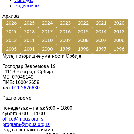
Изведба
Радионице
Архива
2026
2025
2024
2023
2022
2021
2020
2019
2018
2017
2016
2015
2014
2013
2012
2011
2010
2009
2008
2007
2006
2005
2001
2000
1999
1998
1997
1996
Музеј позоришне уметности Србије
Господар Јевремова 19
11158 Београд, Србија
МБ: 07048149
ПИБ: 100042659
тел.
011 2626630
Радно време
понедељак – петак 9:00 – 18:00
субота 9:00 – 14:00
office@mpus.org.rs
program@mpus.org.rs
Рад са истраживачима