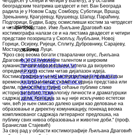
четрдесет у Опери и четири у Балету), а у осталим
београдским театрима шездесет и пет. Ван Београда
радила је у Новом Саду, Сомбору, Суботици, Вршцу,
Зрењанину, Крагујевцу, Крушевцу, Шапцу, Параћину,
Подгорици, Будви, Бару, осмисливши костим за четрдесет
и четири представе. Име Љиљане Драговић као
ЗБИРКЕ
костимографа налази се и на листама двадесет и четири
представе позоришта у Скопљу, Љубљани, Новој
Горици, Осијеку, Ријеци, Сплиту, Дубровнику, Сарајеву,
Мостару и Бања Луци.
ЗБИРКЕ
“Кроз свој веома богати стваралачки опус, Љиљана
Драговић, је са огромним талентом и широким
ФОТОГРАФИЈЕ
хуманистичким образовањем, успела да визуелно
ПРОГРАМИ И ПЛАКАТИ
опредмети кроз костим читав дијапазон идеја.
АРХИВ
Костимографија у њеној интерпретацији превазилази
ЛИКОВНИ И МЕМОРИЈАЛНИ ПРЕДМЕТИ
временско ограничење у коме се одвија представа или
АУДИО И ВИДЕО ЗАПИСИ
филм, преносећи у трајно сећање публике слике
ЗАОСТАВШТИНЕ
историјске епохе, психологију личности и драматуршки
БИБЛИОТЕКА
садржај дела. Креација за њу није искључиво естетски
ХЕМЕРОТЕКА
чин, већ је њен смисао далеко шири као деловање на
образовање и директну комуникацију, понекад веома
компликованог садржаја литерарног предлошка, на
публику свих нивоа образовања и животне доби.“ (проф.
Бранислав Стајевић)
За свој рад у области костимографије Љиљана Драговић