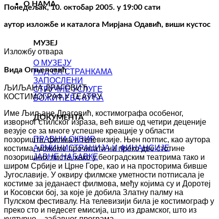
О НАМА
Понедељак, 10. октобар 2005. у 19:00 сати
аутор изложбе и каталога Мирјана Одавић, виши кустос
МУЗЕЈ
Изложбу отвара
О МУЗЕЈУ
Вида Огњеновић
РАД СА СТРАНКАМА
ЗАПОСЛЕНИ
ЉИЉАНА ДРАГОВИЋ
СТРУЧНЕ УСЛУГЕ
КОСТИМОГРАФ У ТЕАТРУ
БОЖИЋЕВА КУЋА
Име Љиљане Драговић, костимографа особеног,
ДОКУМЕНТА
изворног стилског израза, већ више од четири деценије
везује се за многе успешне креације у области
ПРАВНИ ОКВИР
позоришта, филма и телевизије. Њен потпис, као аутора
АДМИНИСТРАЦИЈА И ФИНАНСИЈЕ
костима, можемо прочитати на преко две стотине
ЈАВНЕ НАБАВКЕ
позоришних листа, како у београдским театрима тако и
широм Србије и Црне Горе, као и на просторима бивше
Југославије. У оквиру филмске уметности потписала је
костиме за једанаест филмова, међу којима су и Доротеј
и Косовски бој, за које је добила Златну палму на
Пулском фестивалу. На телевизији била је костимограф у
преко сто и педесет емисија, што из драмског, што из
културно – забавног програма.