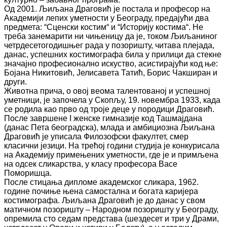
Од 2001. Љиљана Драговић је постала и професор на
Академији лепих уметности у Београду, предајући два
предмета: “Сценски костим“ и “Историју костима“. Не
треба занемарити ни чињеницу да је, током Љиљаниног
четрдесетогодишњег рада у позоришту, читава плејада,
данас, успешних костимографа била у прилици да стекне
значајно професионално искуство, асистирајући код ње:
Бојана Никитовић, Јелисавета Татић, Борис Чакширан и
други.
Животна прича, о овој веома талентованој и успешној
уметници, је започела у Скопљу, 19. новембра 1933, када
се родила као прво од троје деце у породици Драговић.
После завршене I женске гимназије код Ташмајдана
(данас Пета београдска), млада и амбициозна Љиљана
Драговић је уписала Филозофски факултет, смер
класични језици. На трећој години студија је конкурисала
на Академију примењених уметности, где је и примљена
на одсек сликарства, у класу професора Васе
Поморишца.
После стицања дипломе академског сликара, 1962.
године почиње њена самостална и богата каријера
костимографа. Љиљана Драговић је до данас у свом
матичном позоришту – Народном позоришту у Београду,
опремила сто седам представа (шездесет и три у Драми,