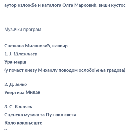
аутор изложбе и каталога Олга Марковић, виши кустос
Музички програм
Снежана Милановић, клавир
1. Ј.
Шлезингер
Ура-марш
(у почаст кнезу Михаилу поводом ослобођења градова)
2. Д.
Јенко
Увертира
Милан
3. С.
Бинички
Сценска музика за
Пут око света
Коло кокоњеште