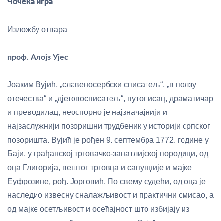
Чочека игра
Изложбу отвара
проф. Алојз Ујес
Јоаким Вујић, „славеносербски списатељ“, „в ползу
отечества“ и „дјетовосписатељ“, путописац, драматичар
и преводилац, неоспорно је најзначајнији и
најзаслужнији позоришни трудбеник у историји српског
позоришта. Вујић је рођен 9. септембра 1772. године у
Баји, у грађанској трговачко-занатлијској породици, од
оца Глигорија, вештог трговца и сапунџије и мајке
Еуфрозине, рођ. Јорговић. По свему судећи, од оца је
наследио извесну сналажљивост и практични смисао, а
од мајке осетљивост и осећајност што избијају из