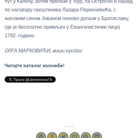
пут у Калочу, затим прелази у Ђур, па Острогон и најзад
по наговору свештеника Лазара Перенчевића, с
његовим сином Јованом поново долази у Братиславу,
где је бесплатно примљен у Евангелистички лицеј
1792. године.
ОЛГА МАРКОВИЋИ, виши кустос
Читајте каталог изложбе!