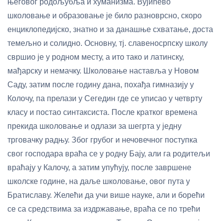
његовог родољубља и хуманизма. Вујићево
школовање и образовање је било разноврсно, скоро
енциклопедијско, знатно и за данашње схватање, доста
темељно и солидно. Основну, тј. славеносрпску школу
свршио је у родном месту, а ито тако и латинску,
мађарску и немачку. Школовање наставља у Новом
Саду, затим после годину дана, похађа гимназију у
Колочу, па прелази у Сегедин где се уписао у четврту
класу и постао синтаксиста. После кратког времена
прекида школовање и одлази за шегрта у једну
трговачку радњу. Због грубог и нечовечног поступка
свог господара враћа се у родну Бају, али га родитељи
враћају у Калочу, а затим упућују, после завршене
школске године, на даље школовање, овог пута у
Братиславу. Желећи да учи више науке, али и борећи
се са средствима за издржавање, враћа се по трећи