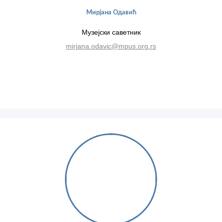
Мирјана Одавић
Музејски саветник
mirjana.odavic@mpus.org.rs