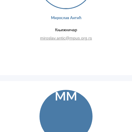
Мирослав Антић
Књижничар
miroslav.antic@mpus.org.rs
ММ