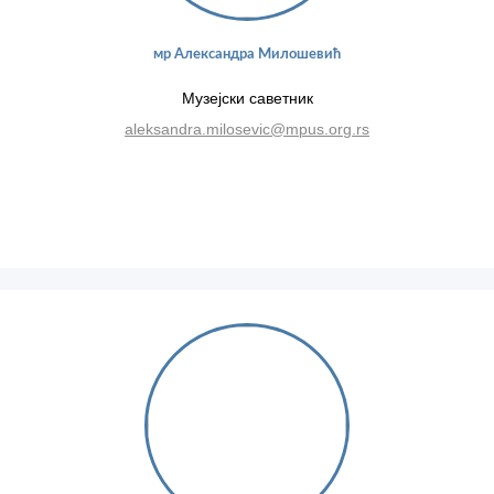
мр Александра Милошевић
Музејски саветник
aleksandra.milosevic@mpus.org.rs