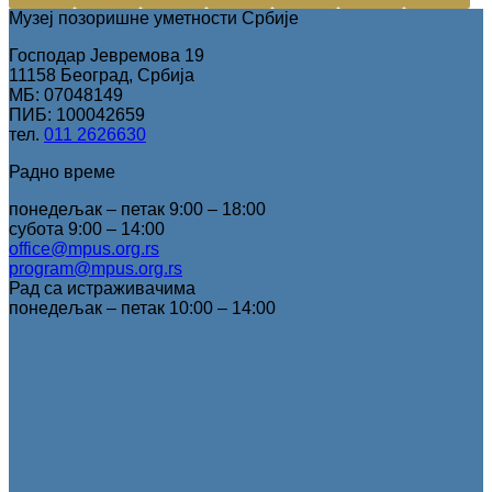
Музеј позоришне уметности Србије
Господар Јевремова 19
11158 Београд, Србија
МБ: 07048149
ПИБ: 100042659
тел.
011 2626630
Радно време
понедељак – петак 9:00 – 18:00
субота 9:00 – 14:00
office@mpus.org.rs
program@mpus.org.rs
Рад са истраживачима
понедељак – петак 10:00 – 14:00