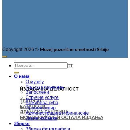
Copyright 2026 ©
Muzej pozorišne umetnosti Srbije
ИЗДАВАЧКА ДЕЛАТНОСТ
О нама
О музеју
Рад са странкама
ИЗДАВАЧКА ДЕЛАТНОСТ
Запослени
Стручне услуге
ТЕАТРОН
Божићева кућа
КАТАЛОЗИ
Правни оквир
ДРАМСКА БАШТИНА
Администрација и финансије
МОНОГРАФИЈЕ И ОСТАЛА ИЗДАЊА
Јавне набавке
Збирке
Збирка фотографија