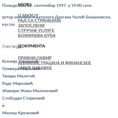
МУЗЕЈ
Понедељак, 22. септембар 1997. у 19:00 сати
О МУЗЕЈУ
аутор изложбе и каталога Драгана Чолић Биљановски,
РАД СА СТРАНКАМА
кустос
ЗАПОСЛЕНИ
СТРУЧНЕ УСЛУГЕ
БОЖИЋЕВА КУЋА
ДОКУМЕНТА
Учествују
ПРАВНИ ОКВИР
Ксенија Јовановић
АДМИНИСТРАЦИЈА И ФИНАНСИЈЕ
ЈАВНЕ НАБАВКЕ
Оливера Марковић
Тамара Милетић
Раде Марковић
Живојин Жика Миленковић
Слободан Стојановић
и
Милош Кречковић