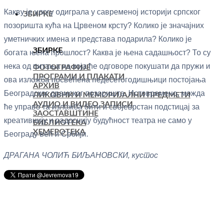
Какву је улогу одиграла у савременој историји српског
ЗБИРКЕ
позоришта кућа на Црвеном крсту? Колико је значајних
уметничких имена и представа подарила? Колико је
ЗБИРКЕ
богата њена прошлост? Каква је њена садашњост? То су
нека од питања на која ће одговоре покушати да пружи и
ФОТОГРАФИЈЕ
ПРОГРАМИ И ПЛАКАТИ
ова изложба посвећена педесетогодишњици постојања
АРХИВ
Београдског драмског позоришта. Истовремено, можда
ЛИКОВНИ И МЕМОРИЈАЛНИ ПРЕДМЕТИ
АУДИО И ВИДЕО ЗАПИСИ
ће управо та изложба бити и својеврстан подстицај за
ЗАОСТАВШТИНЕ
креативнију и радоснију будућност театра не само у
БИБЛИОТЕКА
ХЕМЕРОТЕКА
Београду већ и Србији.
ДРАГАНА ЧОЛИЋ БИЉАНОВСКИ, кустос