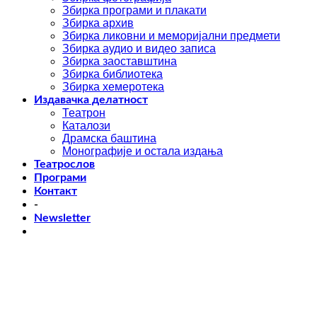
Збирка програми и плакати
Збирка архив
Збирка ликовни и меморијални предмети
Збирка аудио и видео записа
Збирка заоставштина
Збирка библиотека
Збирка хемеротека
Издавачка делатност
Театрон
Каталози
Драмска баштина
Монографије и остала издања
Театрослов
Програми
Контакт
-
Newsletter