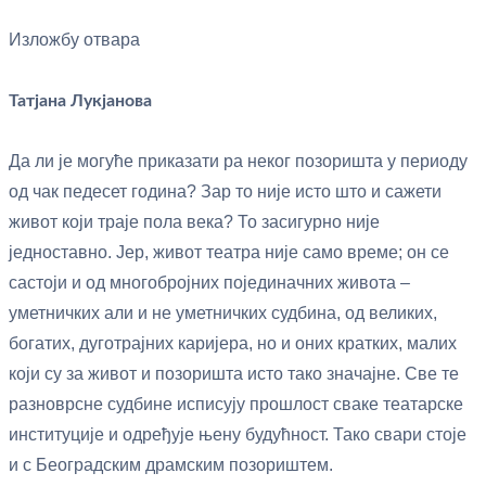
Изложбу отвара
Татјана Лукјанова
Да ли је могуће приказати ра неког позоришта у периоду
од чак педесет година? Зар то није исто што и сажети
живот који траје пола века? То засигурно није
једноставно. Јер, живот театра није само време; он се
састоји и од многобројних појединачних живота –
уметничких али и не уметничких судбина, од великих,
богатих, дуготрајних каријера, но и оних кратких, малих
који су за живот и позоришта исто тако значајне. Све те
разноврсне судбине исписују прошлост сваке театарске
институције и одређује њену будућност. Тако свари стоје
и с Београдским драмским позориштем.