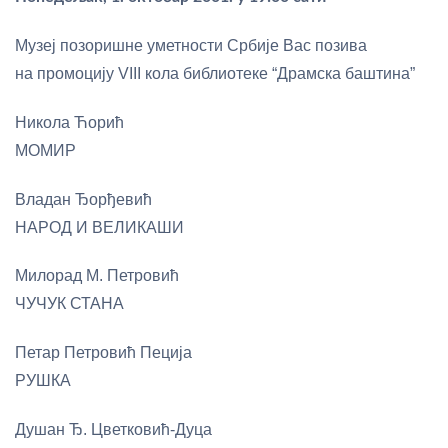
Музеј позоришне уметности Србије Вас позива
на промоцију VIII кола библиотеке “Драмска баштина”
Никола Ћорић
МОМИР
Владан Ђорђевић
НАРОД И ВЕЛИКАШИ
Милорад М. Петровић
ЧУЧУК СТАНА
Петар Петровић Пеција
РУШКА
Душан Ђ. Цветковић-Дуца