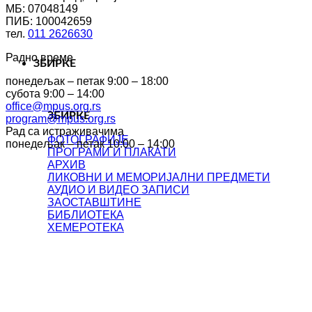
МБ: 07048149
ПИБ: 100042659
тел.
011 2626630
Радно време
ЗБИРКЕ
понедељак – петак 9:00 – 18:00
субота 9:00 – 14:00
office@mpus.org.rs
ЗБИРКЕ
program@mpus.org.rs
Рад са истраживачима
ФОТОГРАФИЈЕ
понедељак – петак 10:00 – 14:00
ПРОГРАМИ И ПЛАКАТИ
АРХИВ
ЛИКОВНИ И МЕМОРИЈАЛНИ ПРЕДМЕТИ
АУДИО И ВИДЕО ЗАПИСИ
ЗАОСТАВШТИНЕ
БИБЛИОТЕКА
ХЕМЕРОТЕКА