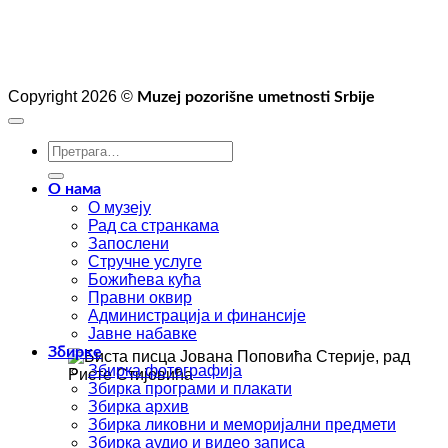
Copyright 2026 ©
Muzej pozorišne umetnosti Srbije
О нама
О музеју
Рад са странкама
Запослени
Стручне услуге
Божићева кућа
Правни оквир
Администрација и финансије
Јавне набавке
Збирке
Збирка фотографија
Збирка програми и плакати
Збирка архив
Збирка ликовни и меморијални предмети
Збирка аудио и видео записа