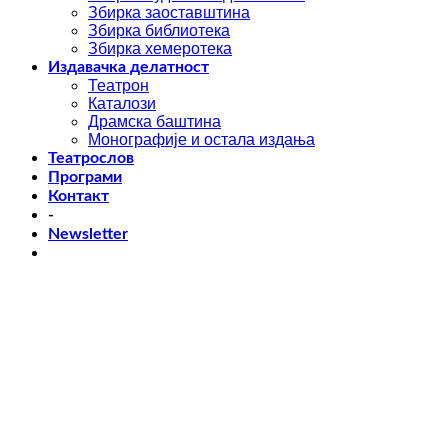
Збирка заоставштина
Збирка библиотека
Збирка хемеротека
Издавачка делатност
Театрон
Каталози
Драмска баштина
Монографије и остала издања
Театрослов
Програми
Контакт
-
Newsletter