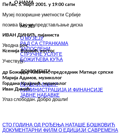
О НАМА
Петак, 5. март 2001. у 19:00 сати
Музеј позоришне уметности Србије
позива Вас на представљање диска
МУЗЕЈ
ИВАН ДИНИЋ, пијаниста
О МУЗЕЈУ
РАД СА СТРАНКАМА
Уводна реч:
ЗАПОСЛЕНИ
Ксенија Вујовић, кустос
СТРУЧНЕ УСЛУГЕ
БОЖИЋЕВА КУЋА
Учествују:
ДОКУМЕНТА
др Божидар Ковачек, председник Матице српске
Марија Адамов, музиколог
Гордана Крајачић, музиколог
ПРАВНИ ОКВИР
Иван Димић
АДМИНИСТРАЦИЈА И ФИНАНСИЈЕ
ЈАВНЕ НАБАВКЕ
Улаз слободан. Добро дошли!
СТО ГОДИНА ОД РОЂЕЊА НАТАШЕ БОШКОВИЋ
ДОКУМЕНТАРНИ ФИЛМ О ЕДИЦИЈИ САВРЕМЕНА