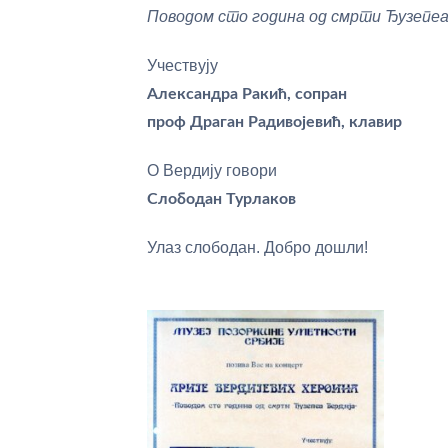
Поводом сто година од смрти Ђузепеа
Учествују
Александра Ракић, сопран
проф Драган Радивојевић, клавир
О Вердију говори
Слободан Турлаков
Улаз слободан. Добро дошли!