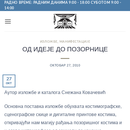
Пређи
РАДНО ВРЕМЕ: РАДНИМ ДАНИМА 9:00 - 18:00 СУБОТОМ 9:00 -
14:00
на
садржај
,
ИЗЛОЖБЕ
МАНИФЕСТАЦИЈЕ
ОД ИДЕЈЕ ДО ПОЗОРНИЦЕ
ОКТОБАР 27, 2010
27
окт
Аутор изложбе и каталога Снежана Ковачевић
Основна поставка изложбе обухвата костимографске,
сценографске скице и дигиталне принтове костима,
откривајући нам магију рађања позоришног костима и