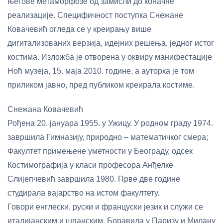
његове метаморфозе од замисли до коначне
реализације. Специфичност поступка Снежане
Ковачевић огледа се у креирању више
дигитализованих верзија, идејних решења, једног истог
костима. Изложба је отворена у оквиру манифестације
Ноћ музеја, 15. маја 2010. године, а ауторка је том
приликом јавно, пред публиком креирала костиме.
Снежана Ковачевић
Рођена 20. јануара 1955. у Ужицу. У родном граду 1974.
завршила Гимназију, природно – математичког смера;
Факултет примењене уметности у Београду, одсек
Костимографија у класи професора Анђелке
Слијепчевић завршила 1980. Прве две године
студирала вајарство на истом факултету.
Говори енглески, руски и француски језик и служи се
италијанским и шпанским. Боравила у Паризу и Милану