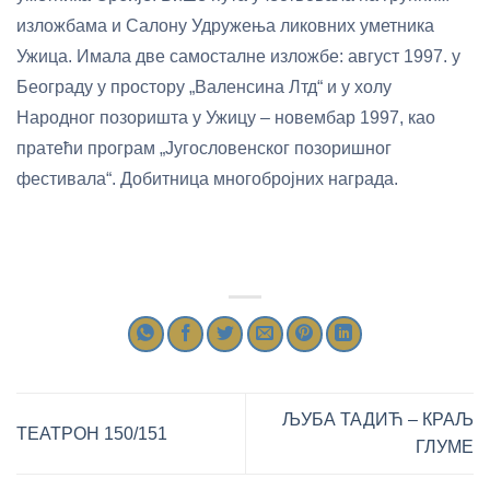
изложбама и Салону Удружења ликовних уметника
Ужица. Имала две самосталне изложбе: август 1997. у
Београду у простору „Валенсина Лтд“ и у холу
Народног позоришта у Ужицу – новембар 1997, као
пратећи програм „Југословенског позоришног
фестивала“. Добитница многобројних награда.
ЉУБА ТАДИЋ – КРАЉ
ТЕАТРОН 150/151
ГЛУМЕ