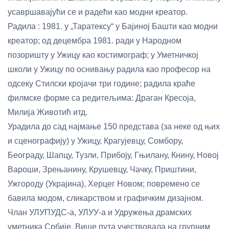
усавршавајући се и радећи као модни креатор.
Радила : 1981. у „Таратексу“ у Бајиној Башти као модни
креатор; од децембра 1981. ради у Народном
позоришту у Ужицу као костимограф; у Уметничкој
школи у Ужицу по оснивању радила као професор на
одсеку Стилски кројачи три године; радила краће
филмске форме са редитељима: Драган Кресоја,
Милија Животић итд.
Урадила до сад најмање 150 представа (за неке од њих
и сценографију) у Ужицу, Крагујевцу, Сомбору,
Београду, Шапцу, Тузли, Прибоју, Гњилану, Книну, Новој
Вароши, Зрењанину, Крушевцу, Чачку, Приштини,
Ужгороду (Украјина), Херцег Новом; повремено се
бавила модом, сликарством и графичким дизајном.
Члан УЛУПУДС-а, УЛУУ-а и Удружења драмских
уметника Србије. Више пута учествовала на групним