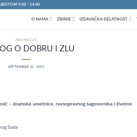
UBOTOM 9:00 - 14:00
O NAMA
ZBIRKE
IZDAVAČKA DELATNOST
PROMOCIJE
LOG O DOBRU I ZLU
SEPTEMBAR 21, 2011
ović – dramske umetnice, ravnopravnog sagovornika i životne
ovog Sada