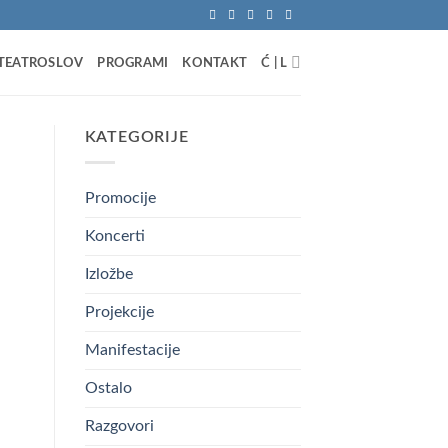
TEATROSLOV
PROGRAMI
KONTAKT
Ć | L
KATEGORIJE
Promocije
Koncerti
Izložbe
Projekcije
Manifestacije
Ostalo
Razgovori