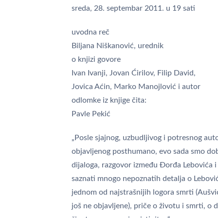
sreda, 28. septembar 2011. u 19 sati
uvodna reč
Biljana Niškanović, urednik
o knjizi govore
Ivan Ivanji, Jovan Ćirilov, Filip David,
Jovica Aćin, Marko Manojlović i autor
odlomke iz knjige čita:
Pavle Pekić
„Posle sjajnog, uzbudljivog i potresnog a
objavljenog posthumano, evo sada smo dobil
dijaloga, razgovor između Đorđa Lebovića 
saznati mnogo nepoznatih detalja o Lebović
jednom od najstrašnijih logora smrti (Aušvi
još ne objavljene), priče o životu i smrti, o