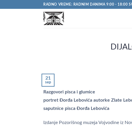
Pređi
RADNO VREME: RADNIM DANIMA 9:00 - 18:00 S
na
sadržaj
DIJA
21
sep
Razgovori pisca i glumice
portret Đorđa Lebovića autorke Zlate Leb
saputnice pisca Đorđa Lebovića
Izdanje Pozorišnog muzeja Vojvodine iz N