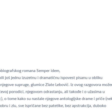
utobiografskog romana Semper idem,
i još jednu izuzetnu i dramatičnu ispovest pisanu u obliku
i njegove supruge, glumice Zlate Lebović. Iz ovog razgovora mož
evoj porodici, njegovom odrastanju, ali takođe i o užasima u
c), o tome kako su nastale njegove antologijske drame i priče (ne
 dobru i zlu, sve ispričane bez patetike, bez apstrakcija, duboko