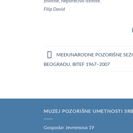
životne, neporecivo istinite. “
Filip David
MEĐUNARODNE POZORIŠNE SEZ
BEOGRADU. BITEF 1967–2007
MUZEJ POZORIŠNE UMETNOSTI SRB
Gospodar Jevremova 19