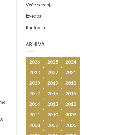
Veče sećanja
Izvedba
Radionice
ARHIVA
2026
2025
2024
2023
2022
2021
2020
2019
2018
2017
2016
2015
emo
2014
2013
2012
2011
2010
2009
ke
2008
2007
2006