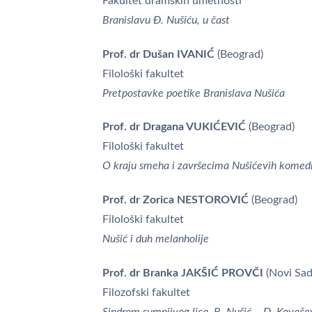
Fakultet dramskih umetnosti
Branislavu Đ. Nušiću, u čast
Prof. dr Dušan IVANIĆ
(Beograd)
Filološki fakultet
Pretpostavke poetike Branislava Nušića
Prof. dr Dragana VUKIĆEVIĆ
(Beograd)
Filološki fakultet
O kraju smeha i završecima Nušićevih komedi
Prof. dr Zorica NESTOROVIĆ
(Beograd)
Filološki fakultet
Nušić i duh melanholije
Prof. dr Branka JAKŠIĆ PROVČI
(Novi Sad
Filozofski fakultet
Sindrom sumnjivog lica, B. Nušić – D. Kovače