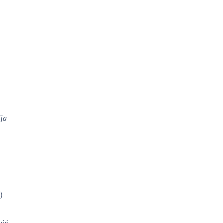
ja
)
vić