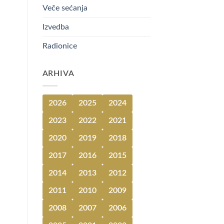
Veče sećanja
Izvedba
Radionice
ARHIVA
2026
2025
2024
2023
2022
2021
2020
2019
2018
2017
2016
2015
2014
2013
2012
2011
2010
2009
2008
2007
2006