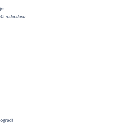
je
50. rođendana
ograd)