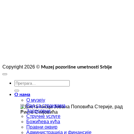
Copyright 2026 ©
Muzej pozorišne umetnosti Srbije
О нама
О музеју
Рад са странкама
Запослени
Стручне услуге
Божићева кућа
Правни оквир
Администрација и финансије