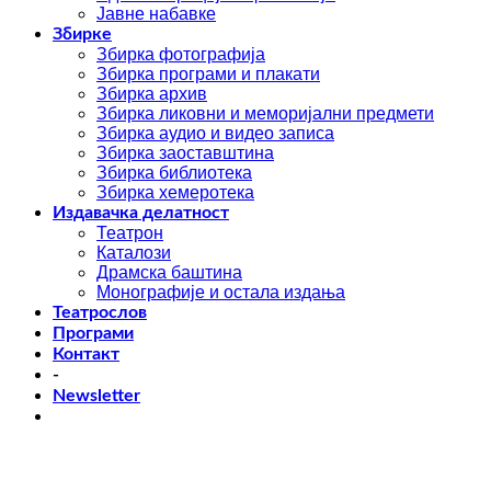
Јавне набавке
Збирке
Збирка фотографија
Збирка програми и плакати
Збирка архив
Збирка ликовни и меморијални предмети
Збирка аудио и видео записа
Збирка заоставштина
Збирка библиотека
Збирка хемеротека
Издавачка делатност
Театрон
Каталози
Драмска баштина
Монографије и остала издања
Театрослов
Програми
Контакт
-
Newsletter