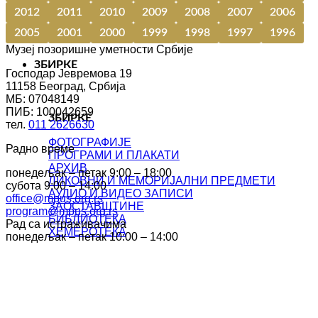
2012
2011
2010
2009
2008
2007
2006
2005
2001
2000
1999
1998
1997
1996
Музеј позоришне уметности Србије
ЗБИРКЕ
Господар Јевремова 19
11158 Београд, Србија
МБ: 07048149
ПИБ: 100042659
ЗБИРКЕ
тел.
011 2626630
ФОТОГРАФИЈЕ
Радно време
ПРОГРАМИ И ПЛАКАТИ
АРХИВ
понедељак – петак 9:00 – 18:00
ЛИКОВНИ И МЕМОРИЈАЛНИ ПРЕДМЕТИ
субота 9:00 – 14:00
АУДИО И ВИДЕО ЗАПИСИ
office@mpus.org.rs
ЗАОСТАВШТИНЕ
program@mpus.org.rs
БИБЛИОТЕКА
Рад са истраживачима
ХЕМЕРОТЕКА
понедељак – петак 10:00 – 14:00