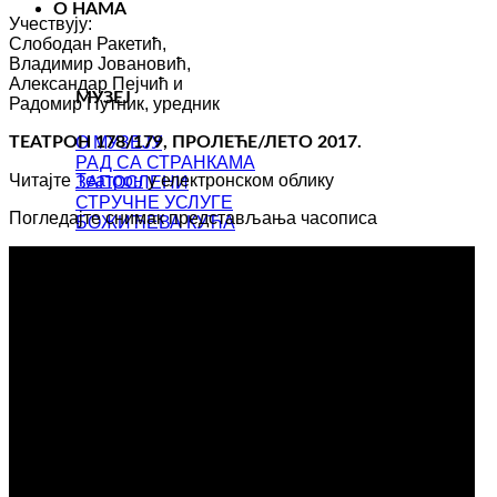
О НАМА
Учествују:
Слободан Ракетић,
Владимир Јовановић,
Александар Пејчић и
МУЗЕЈ
Радомир Путник, уредник
О МУЗЕЈУ
ТЕАТРОН 178/179, ПРОЛЕЋЕ/ЛЕТО 2017.
РАД СА СТРАНКАМА
Читајте
Театрон
у електронском облику
ЗАПОСЛЕНИ
СТРУЧНЕ УСЛУГЕ
Погледајте снимак представљања часописа
БОЖИЋЕВА КУЋА
ДОКУМЕНТА
ПРАВНИ ОКВИР
АДМИНИСТРАЦИЈА И ФИНАНСИЈЕ
ЈАВНЕ НАБАВКЕ