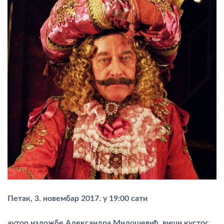
Петак, 3. новембар 2017. у 19:00 сати
аутор изложбе Александра Милошевић, виши кустос