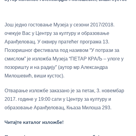
Још једно гостовање Музеја у сезони 2017/2018.
очекује Вас у Центру за културу и образовање
Аранђеловац. У оквиру пратећег програма 13.
Позоришног фестивала под називом “У потрази за
смислом” је изложба Музеја “ПЕТАР КРАЉ – улоге у
позоришту и на радију” (аутор мр Александра
Милошевић, виши кустос).
Отварање изложбе заказано је за петак, 3. новембар
2017. године у 19:00 сати у Центру за културу и
образовање Аранђеловац, Књаза Милоша 293.
Читајте каталог изложбе!