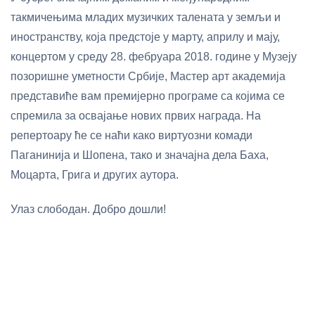
такмичењима младих музичких талената у земљи и
иностранству, која предстоје у марту, априлу и мају,
концертом у среду 28. фебруара 2018. године у Музеју
позоришне уметности Србије, Мастер арт академија
представиће вам премијерно програме са којима се
спремила за освајање нових првих награда. На
репертоару ће се наћи како виртуозни комади
Паганинија и Шопена, тако и значајна дела Баха,
Моцарта, Грига и других аутора.
Улаз слободан. Добро дошли!