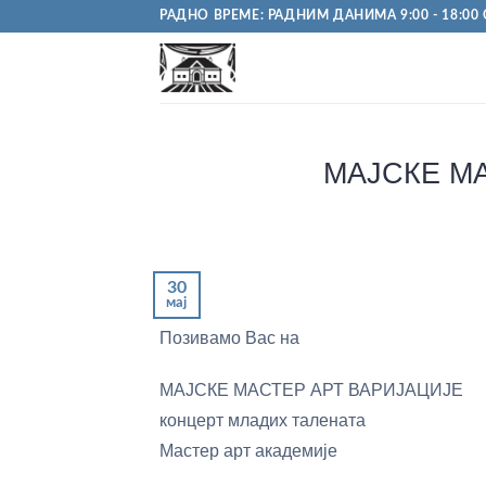
Пређи
РАДНО ВРЕМЕ: РАДНИМ ДАНИМА 9:00 - 18:00 С
на
садржај
МАЈСКЕ М
30
мај
Позивамо Вас на
МАЈСКЕ МАСТЕР АРТ ВАРИЈАЦИЈЕ
концерт младих талената
Мастер арт академије