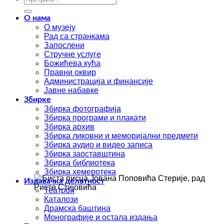
О нама
О музеју
Рад са странкама
Запослени
Стручне услуге
Божићева кућа
Правни оквир
Администрација и финансије
Јавне набавке
Збирке
Збирка фотографија
Збирка програми и плакати
Збирка архив
Збирка ликовни и меморијални предмети
Збирка аудио и видео записа
Збирка заоставштина
Збирка библиотека
Збирка хемеротека
Издавачка делатност
Театрон
Каталози
Драмска баштина
Монографије и остала издања