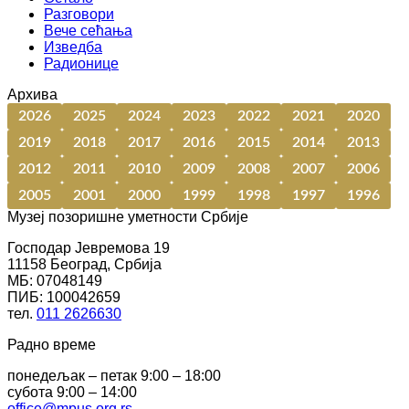
Разговори
Вече сећања
Изведба
Радионице
Архива
2026
2025
2024
2023
2022
2021
2020
2019
2018
2017
2016
2015
2014
2013
2012
2011
2010
2009
2008
2007
2006
2005
2001
2000
1999
1998
1997
1996
Музеј позоришне уметности Србије
Господар Јевремова 19
11158 Београд, Србија
МБ: 07048149
ПИБ: 100042659
тел.
011 2626630
Радно време
понедељак – петак 9:00 – 18:00
субота 9:00 – 14:00
office@mpus.org.rs