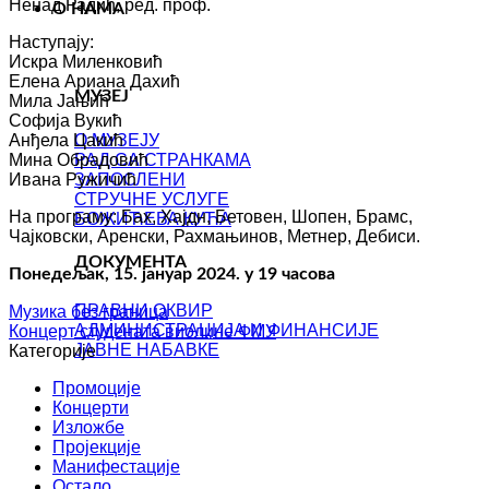
Ненад Радић, ред. проф.
О НАМА
Наступају:
Искра Миленковић
Елена Ариана Дахић
МУЗЕЈ
Мила Јањић
Софија Вукић
О МУЗЕЈУ
Анђела Цакић
РАД СА СТРАНКАМА
Мина Обрадовић
ЗАПОСЛЕНИ
Ивана Ружичић
СТРУЧНЕ УСЛУГЕ
На програму: Бах, Хајдн, Бетовен, Шопен, Брамс,
БОЖИЋЕВА КУЋА
Чајковски, Аренски, Рахмањинов, Метнер, Дебиси.
ДОКУМЕНТА
Понедељак, 15. јануар 2024. у 19 часова
ПРАВНИ ОКВИР
Музика без граница
АДМИНИСТРАЦИЈА И ФИНАНСИЈЕ
Концерт студената виолине ФМУ
ЈАВНЕ НАБАВКЕ
Категорије
Промоције
Концерти
Изложбе
Пројекције
Манифестације
Остало