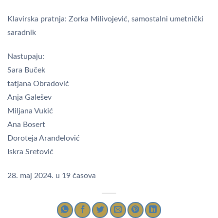
Klavirska pratnja: Zorka Milivojević, samostalni umetnički
saradnik
Nastupaju:
Sara Buček
tatjana Obradović
Anja Galešev
Miljana Vukić
Ana Bosert
Doroteja Aranđelović
Iskra Sretović
28. maj 2024. u 19 časova