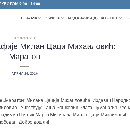
УБОТОМ 9:00 - 14:00
О НАМА
ЗБИРКЕ
ИЗДАВАЧКА ДЕЛАТНОСТ
Т
ПРОМОЦИЈЕ
афије Милан Цаци Михаиловић:
Маратон
АПРИЛ 24, 2026
је „Маратон“ Милана Цација Михаиловића. Издавач Народн
миловић“. Учествују: Тања Бошковић Злата Нуманагић Весн
Владимир Путник Марко Мисирача Милан Цаци Михаиловић
слободан! Добро дошли!