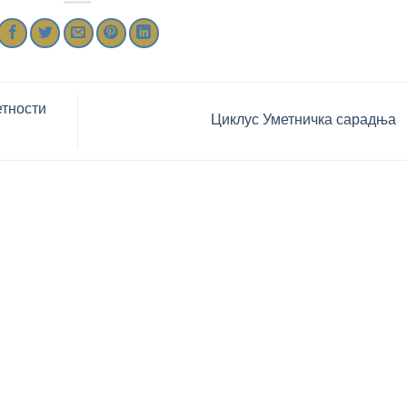
етности
Циклус Уметничка сарадња