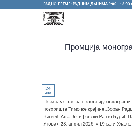
Пређи
РАДНО ВРЕМЕ: РАДНИМ ДАНИМА 9:00 - 18:00 С
на
садржај
Промција моногр
24
апр
Позивамо вас на промоцију монографи
позориште Тимочке крајине „Зоран Рад
Чипчић Ања Јосифовски Ранко Бурић 
Уторак, 28. април 2026. у 19 сати Улаз 