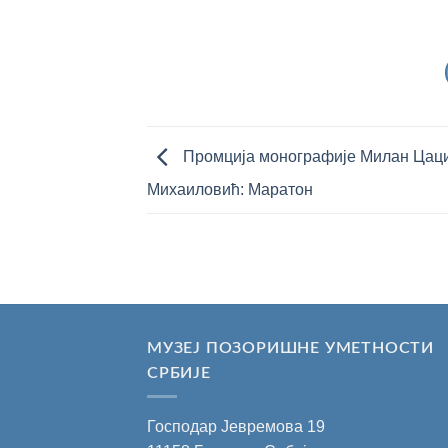
Промција монографије Милан Цац
Михаиловић: Маратон
МУЗЕЈ ПОЗОРИШНЕ УМЕТНОСТИ
СРБИЈЕ
Господар Јевремова 19