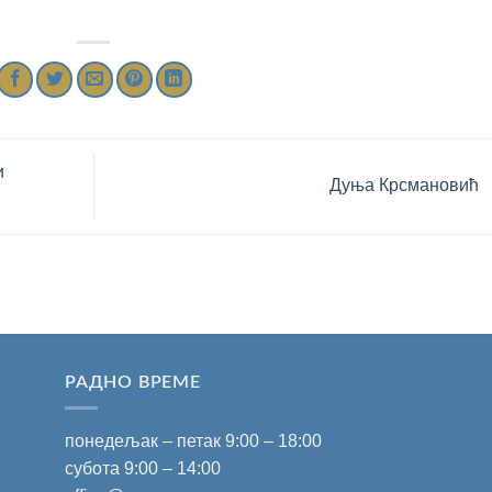
и
Дуња Крсмановић
РАДНО ВРЕМЕ
понедељак – петак 9:00 – 18:00
субота 9:00 – 14:00