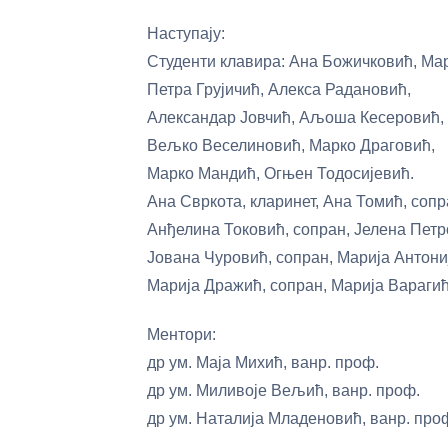
Наступају:
Студенти клавира: Ана Божичковић, Ма
Петра Грујичић, Алекса Радановић,
Александар Јовчић, Аљоша Кесеровић,
Вељко Веселиновић, Марко Драговић,
Марко Мандић, Огњен Тодосијевић.
Ана Свркота, кларинет, Ана Томић, сопр
Анђелина Токовић, сопран, Јелена Петр
Јована Чуровић, сопран, Марија Антони
Марија Дражић, сопран, Марија Варагић
Ментори:
др ум. Маја Михић, ванр. проф.
др ум. Миливоје Вељић, ванр. проф.
др ум. Наталија Младеновић, ванр. про