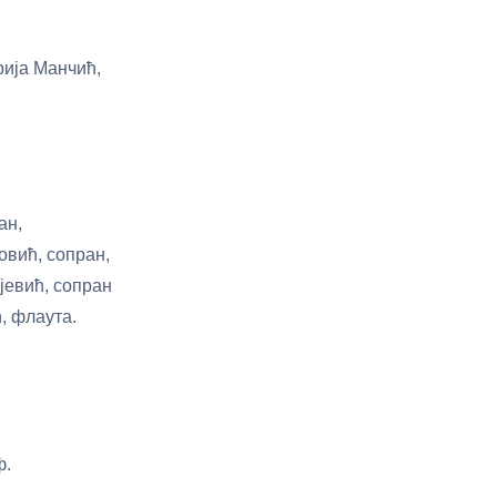
рија Манчић,
ан,
овић, сопран,
јевић, сопран
, флаута.
ф.