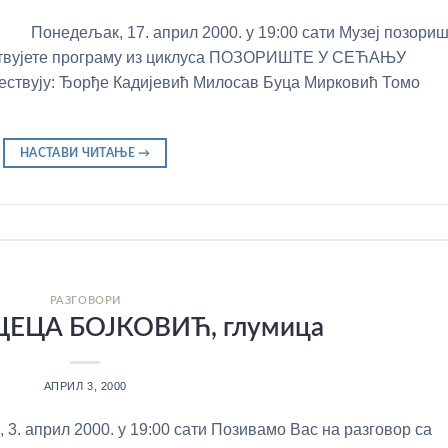
Понедељак, 17. април 2000. у 19:00 сати Музеј позори
уствујете програму из циклуса ПОЗОРИШТЕ У СЕЋАЊУ
ују: Ђорђе Кадијевић Милосав Буца Мирковић Томо
!
НАСТАВИ ЧИТАЊЕ
→
РАЗГОВОРИ
ЦЕЦА БОЈКОВИЋ, глумица
АПРИЛ 3, 2000
3. април 2000. у 19:00 сати Позивамо Вас на разговор са