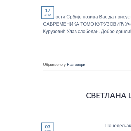
17
апр
уметности Србије позива Вас да прис
САВРЕМЕНИКА ТОМО КУРУЗОВИЋ Учеств
Курузовић Улаз слободан. Добро дошли
Објављено у
Разговори
СВЕТЛАНА 
Понедељак, 
03
апр