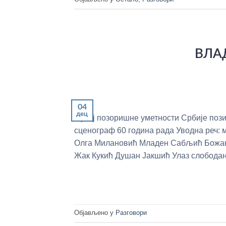
ВЛА
04
дец
Музеј позоришне уметности Србије по
сценограф 60 година рада Уводна реч:
Олга Милановић Младен Сабљић Божан
Жак Кукић Душан Јакшић Улаз слободан
Објављено у
Разговори