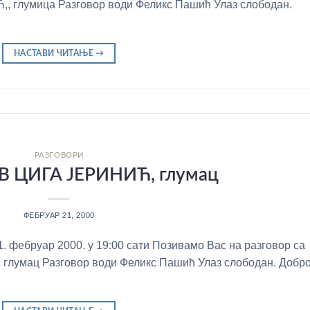
глумица Разговор води Феликс Пашић Улаз слободан.
НАСТАВИ ЧИТАЊЕ
→
РАЗГОВОРИ
 ЦИГА ЈЕРИНИЋ, глумац
ФЕБРУАР 21, 2000
. фебруар 2000. у 19:00 сати Позивамо Вас на разговор са
умац Разговор води Феликс Пашић Улаз слободан. Добр