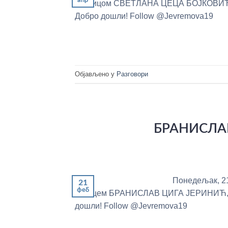
глумицом СВЕТЛАНА ЦЕЦА БОЈКОВИЋ,, 
Добро дошли! Follow @Jevremova19
Објављено у
Разговори
БРАНИСЛАВ
Понедељак, 21
21
феб
глумцем БРАНИСЛАВ ЦИГА ЈЕРИНИЋ, гл
дошли! Follow @Jevremova19