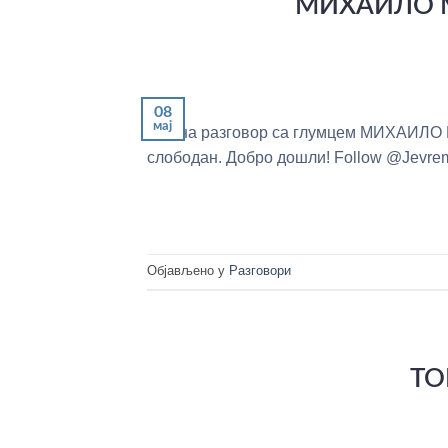
МИХАИЛО М
08
мај
Вас на разговор са глумцем МИХАИЛО
слободан. Добро дошли! Follow @Jevre
Објављено у
Разговори
ТО