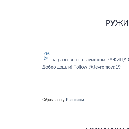
РУЖИЦ
05
јун
Вас на разговор са глумицом РУЖИЦА 
Добро дошли! Follow @Jevremova19
Објављено у
Разговори