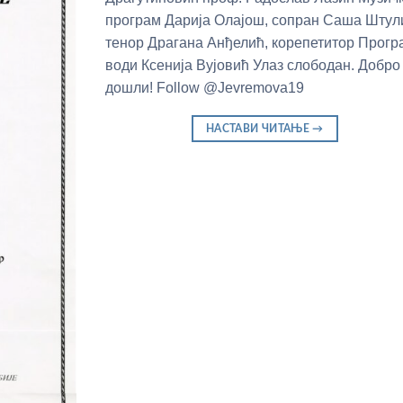
програм Дарија Олајош, сопран Саша Штул
тенор Драгана Анђелић, корепетитор Прогр
води Ксенија Вујовић Улаз слободан. Добро
дошли! Follow @Jevremova19
НАСТАВИ ЧИТАЊЕ
→