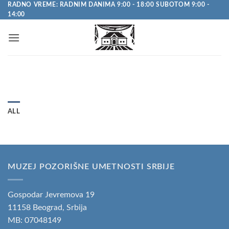
Pređi
RADNO VREME: RADNIM DANIMA 9:00 - 18:00 SUBOTOM 9:00 -
14:00
na
sadržaj
ALL
MUZEJ POZORIŠNE UMETNOSTI SRBIJE
Gospodar Jevremova 19
11158 Beograd, Srbija
MB: 07048149